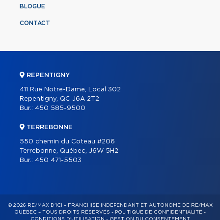
BLOGUE
CONTACT
REPENTIGNY
411 Rue Notre-Dame, Local 302
Repentigny, QC J6A 2T2
Bur.:
450 585-9500
TERREBONNE
550 chemin du Coteau #206
Terrebonne, Québec, J6W 5H2
Bur.:
450 471-5503
© 2026 RE/MAX D'ICI – FRANCHISÉ INDÉPENDANT ET AUTONOME DE RE/MAX
QUÉBEC – TOUS DROITS RÉSERVÉS -
POLITIQUE DE CONFIDENTIALITÉ
-
CONDITIONS D'UTILISATION
-
GESTION DU CONSENTEMENT