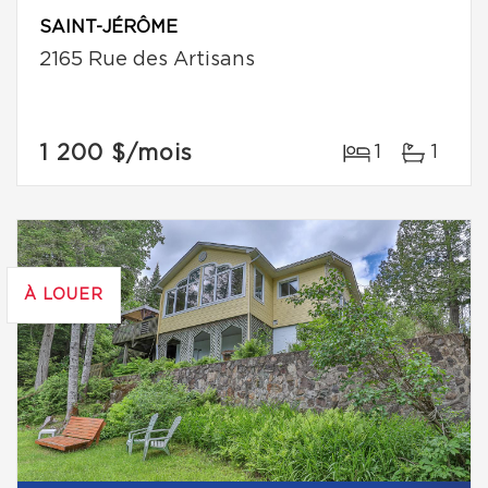
SAINT-JÉRÔME
2165 Rue des Artisans
1 200 $
/mois
1
1
À LOUER