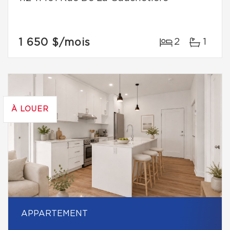
1 650 $
/mois
2
1
À LOUER
APPARTEMENT