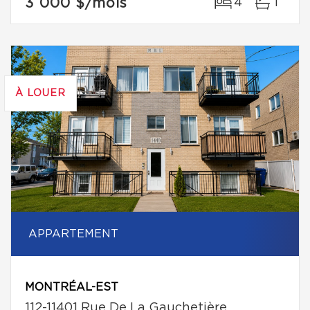
3 000 $
/mois
4
1
À LOUER
APPARTEMENT
MONTRÉAL-EST
112-11401 Rue De La Gauchetière