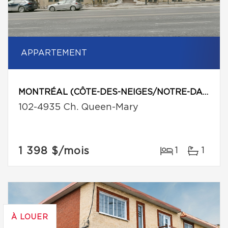
APPARTEMENT
MONTRÉAL (CÔTE-DES-NEIGES/NOTRE-DAME-DE-GRÂCE)
102-4935 Ch. Queen-Mary
1 398 $
/mois
1
1
À LOUER