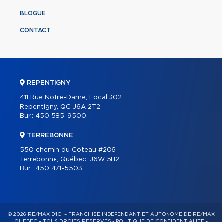
BLOGUE
CONTACT
REPENTIGNY
411 Rue Notre-Dame, Local 302
Repentigny, QC J6A 2T2
Bur.:
450 585-9500
TERREBONNE
550 chemin du Coteau #206
Terrebonne, Québec, J6W 5H2
Bur.:
450 471-5503
© 2026 RE/MAX D'ICI – FRANCHISÉ INDÉPENDANT ET AUTONOME DE RE/MAX
QUÉBEC – TOUS DROITS RÉSERVÉS -
POLITIQUE DE CONFIDENTIALITÉ
-