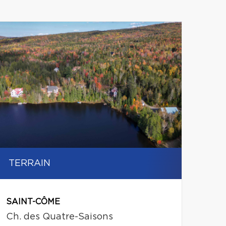
Leaflet
|
© MapTiler
© OpenStreetMap contributors
TERRAIN
SAINT-CÔME
Ch. des Quatre-Saisons