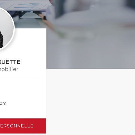
QUETTE
obilier
com
PERSONNELLE