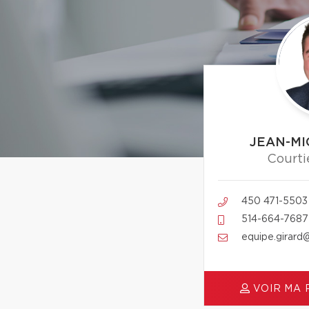
JEAN-MI
Courti
450 471-5503
514-664-7687
equipe.girard
VOIR MA 