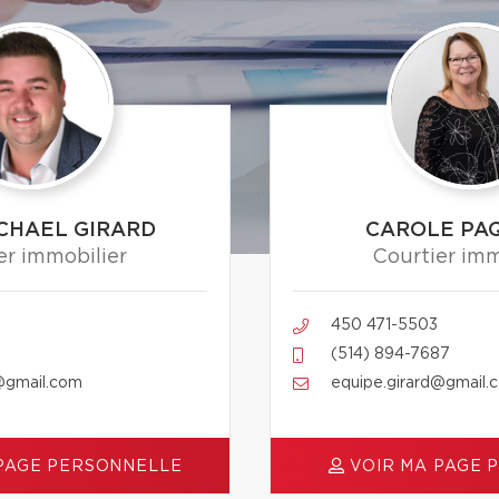
CHAEL GIRARD
CAROLE PA
er immobilier
Courtier imm
450 471-5503
(514) 894-7687
@gmail.com
equipe.girard@gmail.
PAGE PERSONNELLE
VOIR MA PAGE 