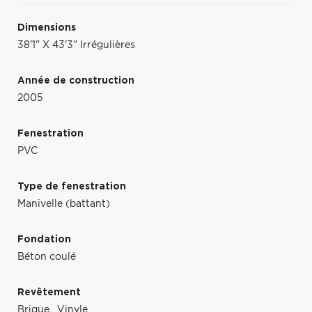
Dimensions
38'1" X 43'3" Irrégulières
Année de construction
2005
Fenestration
PVC
Type de fenestration
Manivelle (battant)
Fondation
Béton coulé
Revêtement
Brique
,
Vinyle