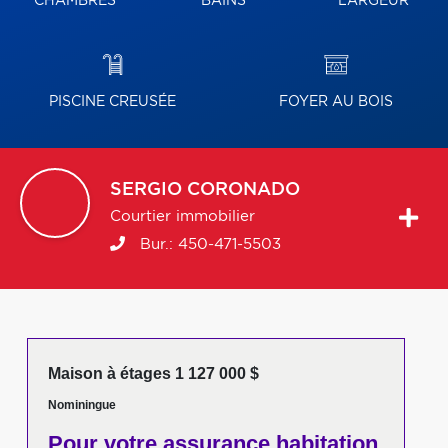
CHAMBRES
BAINS
LARGEUR
PISCINE CREUSÉE
FOYER AU BOIS
SERGIO
CORONADO
Courtier immobilier
Bur.:
450-471-5503
Maison à étages 1 127 000 $
Nominingue
Pour votre
assurance habitation,