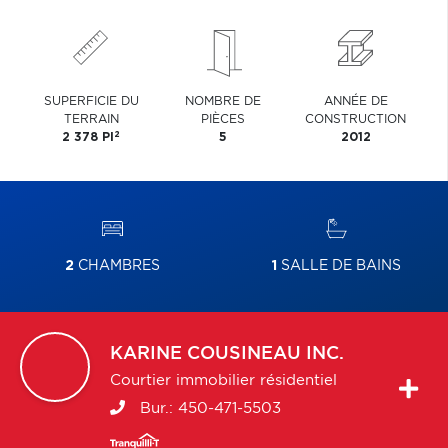
SUPERFICIE DU
NOMBRE DE
ANNÉE DE
TERRAIN
PIÈCES
CONSTRUCTION
2
2 378 PI
5
2012
2
CHAMBRES
1
SALLE DE BAINS
KARINE
COUSINEAU INC.
Courtier immobilier résidentiel
Bur.:
450-471-5503