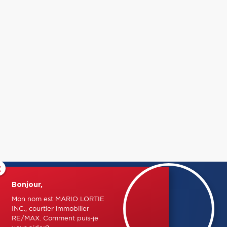
×
Bonjour,
Mon nom est MARIO LORTIE
INC., courtier immobilier
RE/MAX. Comment puis-je