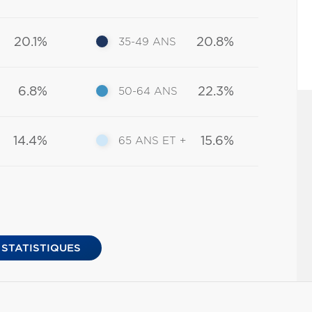
20.1%
20.8%
35-49 ANS
6.8%
22.3%
50-64 ANS
14.4%
15.6%
65 ANS ET +
 STATISTIQUES