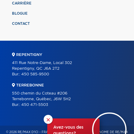
CARRIÈRE
BLOGUE
CONTACT
REPENTIGNY
411 Rue Notre-Dame, Local 302
Repentigny, QC J6A 2T2
Bur.:
450 585-9500
TERREBONNE
550 chemin du Coteau #206
Terrebonne, Québec, J6W 5H2
Bur.:
450 471-5503
×
Avez-vous des
© 2026 RE/MAX D'ICI – FRANCHISÉ INDÉPENDANT ET AUTONOME DE RE/MAX
questions?