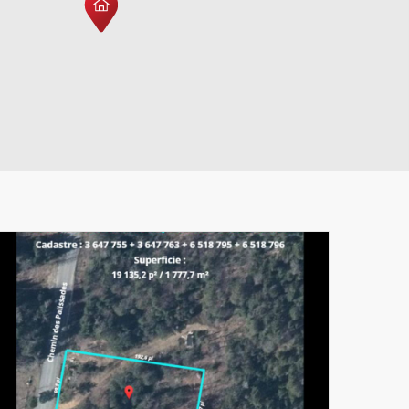
Leaflet
|
© MapTiler
© OpenStreetMap contributors