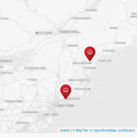
Leaflet
|
© MapTiler
© OpenStreetMap contributors