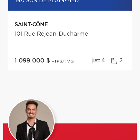
MAISON DE PLAIN-PIED
SAINT-CÔME
101 Rue Rejean-Ducharme
4
2
1 099 000 $
+TPS/TVQ