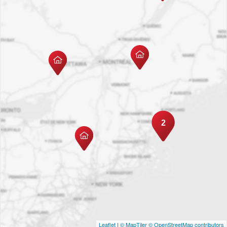
2
Leaflet
|
© MapTiler
© OpenStreetMap contributors