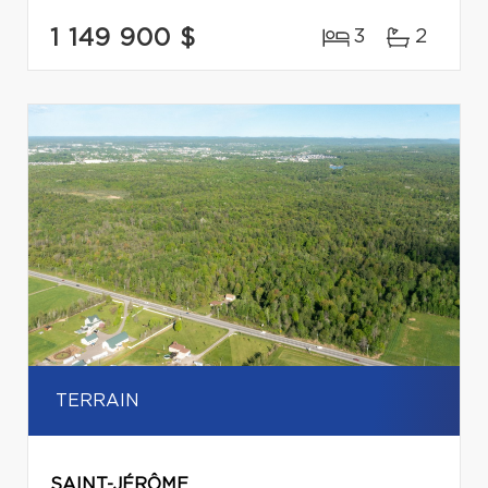
1 149 900 $
3
2
TERRAIN
SAINT-JÉRÔME