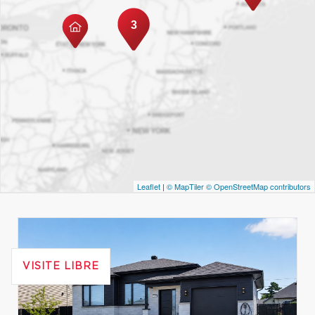
3
Leaflet
|
© MapTiler
© OpenStreetMap contributors
VISITE LIBRE