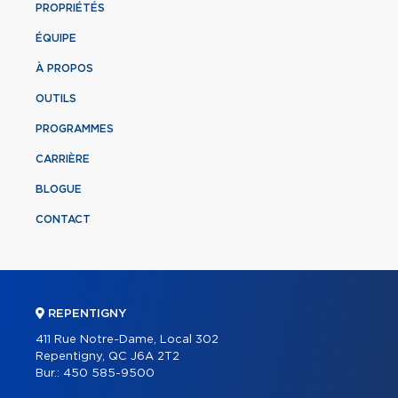
PROPRIÉTÉS
ÉQUIPE
À PROPOS
OUTILS
PROGRAMMES
CARRIÈRE
BLOGUE
CONTACT
REPENTIGNY
411 Rue Notre-Dame, Local 302
Repentigny, QC J6A 2T2
Bur.:
450 585-9500