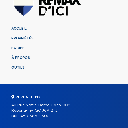
ACCUEIL
PROPRIÉTÉS
ÉQUIPE
À PROPOS
OUTILS
REPENTIGNY
411 Rue Notre-Dame, Local 302
Repentigny, QC J6A 2T2
Bur.:
450 585-9500