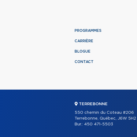
PROGRAMMES
CARRIÈRE
BLOGUE
CONTACT
TERREBONNE
550 chemin du Coteau #206
Terrebonne, Québec, J6W 5H2
Bur.:
450 471-5503