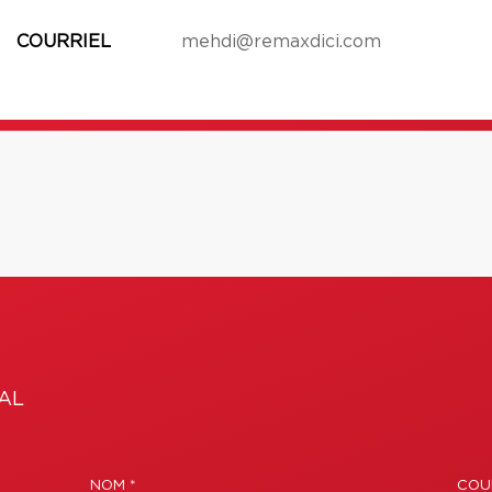
COURRIEL
mehdi@remaxdici.com
AL
NOM *
COUR