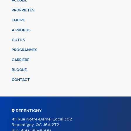
ACCUEIL
PROPRIÉTÉS
ÉQUIPE
À PROPOS
OUTILS
PROGRAMMES
CARRIÈRE
BLOGUE
CONTACT
REPENTIGNY
411 Rue Notre-Dame, Local 302
Repentigny, QC J6A 2T2
Bur.:
450 585-9500